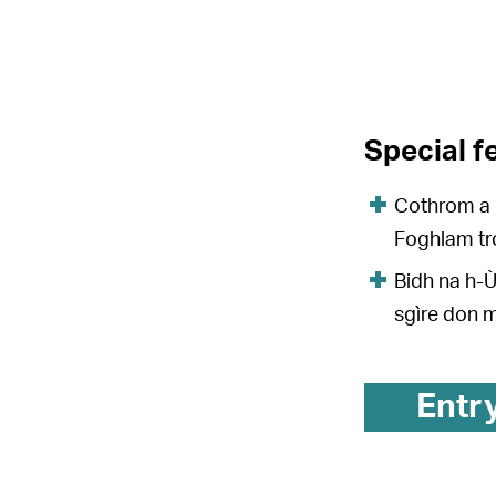
Special f
Cothrom a 
Foghlam tr
Bidh na h-Ù
sgìre don m
Entr