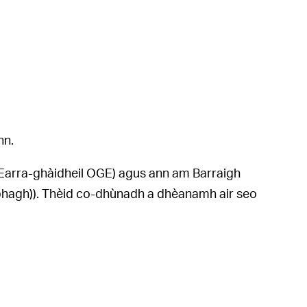
nn.
 Earra-ghàidheil OGE) agus ann am Barraigh
abhagh)). Thèid co-dhùnadh a dhèanamh air seo