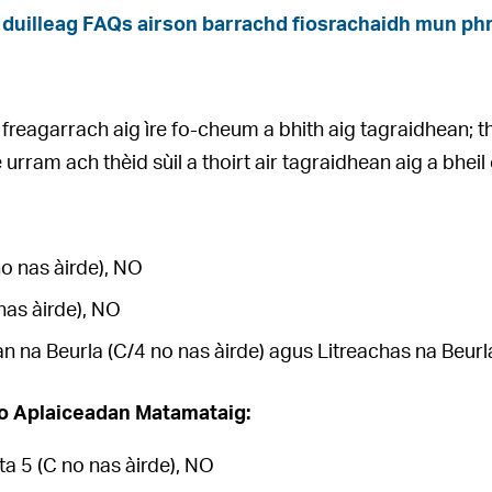
duilleag FAQs airson barrachd fiosrachaidh mun ph
freagarrach aig ìre fo-cheum a bhith aig tagraidhean; 
e urram ach thèid sùil a thoirt air tagraidhean aig a b
no nas àirde), NO
 nas àirde), NO
na Beurla (C/4 no nas àirde) agus Litreachas na Beurla 
o Aplaiceadan Matamataig:
ta 5 (C no nas àirde), NO