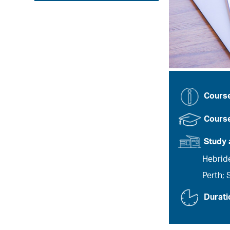
Cours
Course
Study 
Hebride
Perth;
Durati