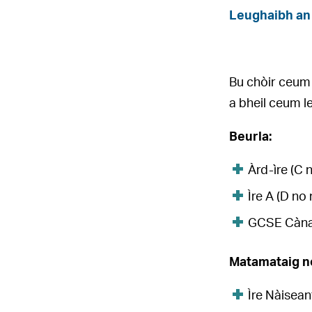
Leughaibh an 
Bu chòir ceum 
a bheil ceum l
Beurla:
Àrd-ìre (C 
Ìre A (D no
GCSE Cànan 
Matamataig n
Ìre Nàisean