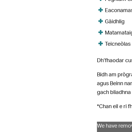
Eaconamas
Gàidhlig
Matamatai
Teicneòlas
Dh’fhaodar cus
Bidh am prògr
agus Beinn nam
gach bliadhna 
*Chan eil e ri 
We have remov