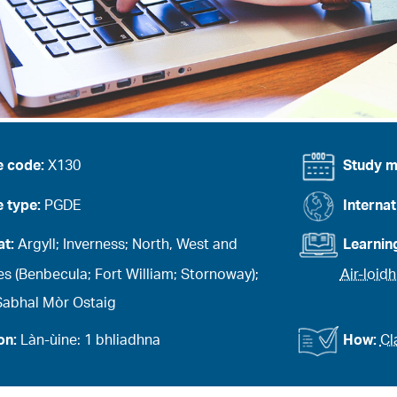
e code:
X130
Study 
 type:
PGDE
Internat
at:
Argyll; Inverness; North, West and
Learnin
s (Benbecula; Fort William; Stornoway);
Air-loid
 Sabhal Mòr Ostaig
on:
Làn-ùine: 1 bhliadhna
How:
Cl