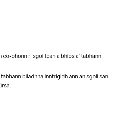
co-bhonn ri sgoiltean a bhios a’ tabhann
tabhann bliadhna inntrigidh ann an sgoil san
ùrsa.