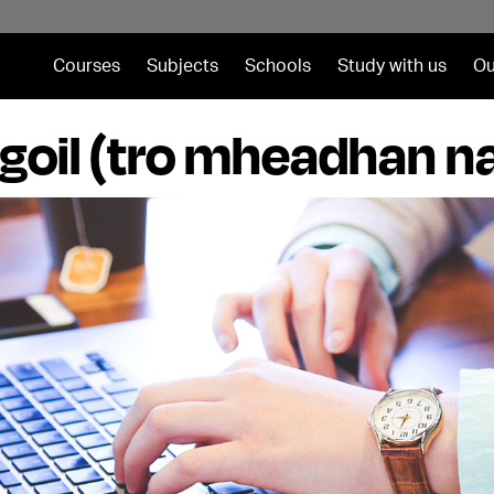
Courses
Subjects
Schools
Study with us
Ou
goil (tro mheadhan n