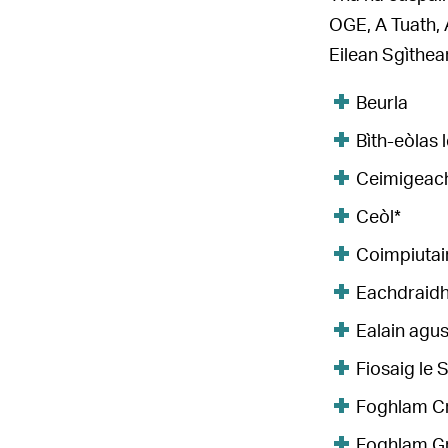
OGE, A Tuath, 
Eilean Sgìthea
Beurla
Bìth-eòlas 
Ceimigeach
Ceòl*
Coimpiutai
Eachdraidh
Ealain agu
Fiosaig le 
Foghlam C
Foghlam G