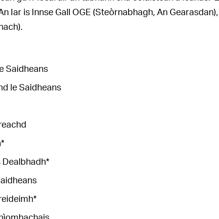
An Iar is Innse Gall OGE (Steòrnabhagh, An Gearasdan),
nach).
le Saidheans
d le Saidheans
reachd
*
s Dealbhadh*
Saidheans
reideimh*
nìomhachais