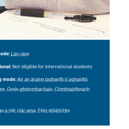
mode:
Làn-ùine
ional:
Not eligible for international students
g mode:
Air an àrainn (aghaidh ri aghaidh)
,
hne
,
Greis-ghnìomhachais
,
Còmhnaidheach
as a rèir clàr-ama
,
Fèin-stiùirichte