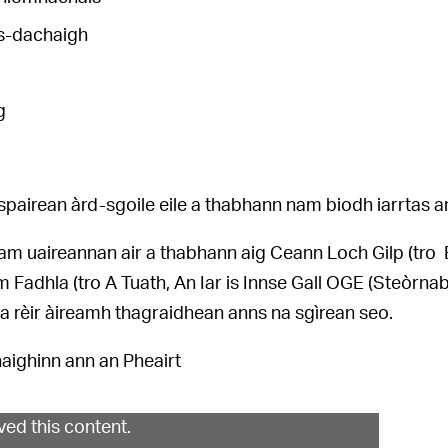
-dachaigh
g
pairean àrd-sgoile eile a thabhann nam biodh iarrtas a
am uaireannan air a thabhann aig Ceann Loch Gilp (tro
 Fadhla (tro A Tuath, An Iar is Innse Gall OGE (Steòrn
a rèir àireamh thagraidhean anns na sgìrean seo.
fhaighinn ann an Pheairt
ed this content.