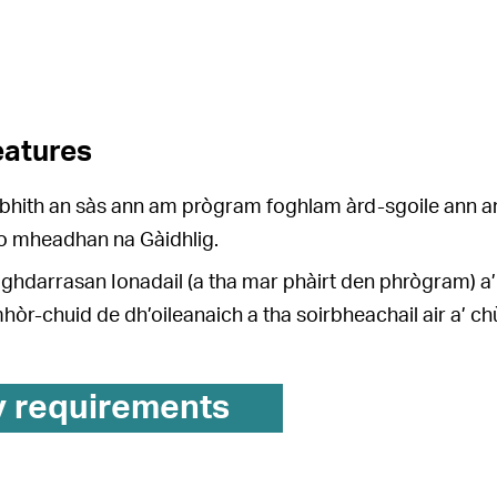
eatures
bhith an sàs ann am prògram foghlam àrd-sgoile ann an 
o mheadhan na Gàidhlig.
ghdarrasan Ionadail (a tha mar phàirt den phrògram) a’ 
hòr-chuid de dh’oileanaich a tha soirbheachail air a’ ch
y requirements