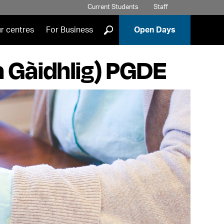
Current Students
Staff
]
r centres
For Business
Open Days
a Gàidhlig) PGDE