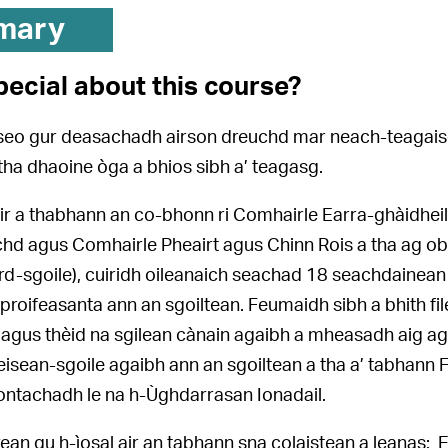
mary
pecial about this course?
seo gur deasachadh airson dreuchd mar neach-teagaisg 
tha dhaoine òga a bhios sibh a’ teagasg.
ir a thabhann an co-bhonn ri Comhairle Earra-ghàidheil 
d agus Comhairle Pheairt agus Chinn Rois a tha ag obair 
d-sgoile), cuiridh oileanaich seachad 18 seachdainean
roifeasanta ann an sgoiltean. Feumaidh sibh a bhith file
gus thèid na sgilean cànain agaibh a mheasadh aig aga
isean-sgoile agaibh ann an sgoiltean a tha a’ tabhann
ontachadh le na h-Ùghdarrasan Ionadail.
ean gu h-ìosal air an tabhann sna colaistean a leanas: E