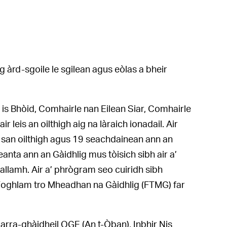
àrd-sgoile le sgilean agus eòlas a bheir
is Bhòid, Comhairle nan Eilean Siar, Comhairle
leis an oilthigh aig na làraich ionadail. Air
 san oilthigh agus 19 seachdainean ann an
anta ann an Gàidhlig mus tòisich sibh air a’
llamh. Air a’ phrògram seo cuiridh sibh
 Foghlam tro Mheadhan na Gàidhlig (FTMG) far
arra-ghàidheil OGE (An t-Òban), Inbhir Nis