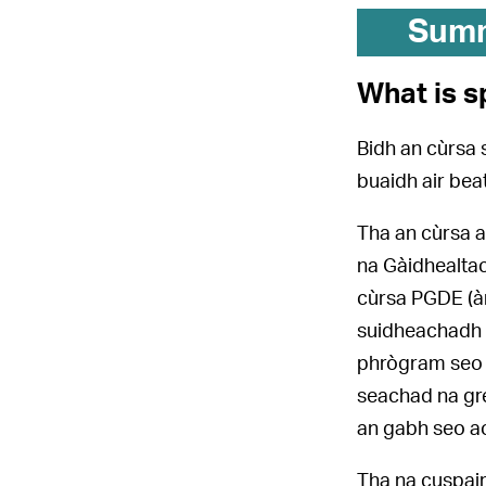
Sum
What is s
Bidh an cùrsa 
buaidh air bea
Tha an cùrsa a
na Gàidhealtach
cùrsa PGDE (àr
suidheachadh p
phrògram seo a
seachad na gre
an gabh seo a
Tha na cuspair