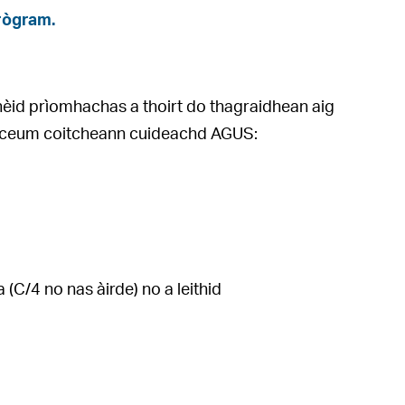
rògram.
thèid prìomhachas a thoirt do thagraidhean aig
heil ceum coitcheann cuideachd AGUS:
(C/4 no nas àirde) no a leithid